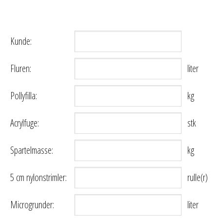
Kunde:
Fluren:
liter
Pollyfilla:
kg
Acrylfuge:
stk
Spartelmasse:
kg
5 cm nylonstrimler:
rulle(r)
Microgrunder:
liter