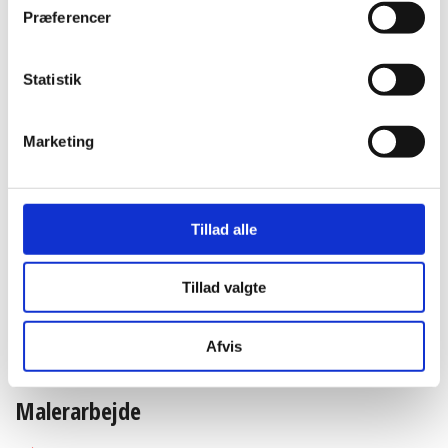
Præferencer
Afdækning
rulle(r)
pap/plast:
Statistik
Tape:
rulle(r)
Marketing
Antal svendetimer:
Antal lærlingetimer:
Tillad alle
Tillad valgte
Afvis
Malerarbejde