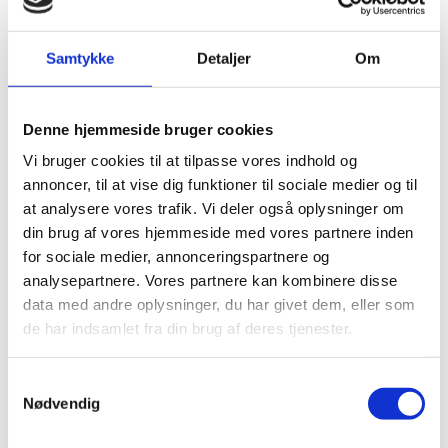
Vævfyller:
liter
Samtykke
Detaljer
Om
Vævlim:
liter
Tapetklister:
liter
Denne hjemmeside bruger cookies
Vi bruger cookies til at tilpasse vores indhold og
Træbeskyttelse
annoncer, til at vise dig funktioner til sociale medier og til
liter
pancordæk:
at analysere vores trafik. Vi deler også oplysninger om
din brug af vores hjemmeside med vores partnere inden
Grundingsolie:
liter
for sociale medier, annonceringspartnere og
analysepartnere. Vores partnere kan kombinere disse
data med andre oplysninger, du har givet dem, eller som
Gulvlak type:
liter
de har indsamlet fra din brug af deres tjenester.
Uratanlak:
liter
Samtykkevalg
Nødvendig
Naturtræsolie:
liter